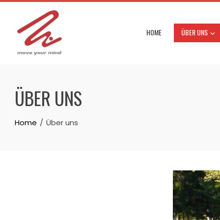
Skip
to
content
HOME
ÜBER UNS
ÜBER UNS
Home
Über uns